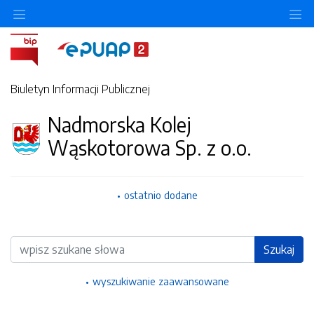
Ukryj/pokaż menu przedmiotowe
Uk
Biuletyn Informacji Publicznej
Nadmorska Kolej
Wąskotorowa Sp. z o.o.
ostatnio dodane
Wyszukiwarka
Szukaj
wyszukiwanie zaawansowane