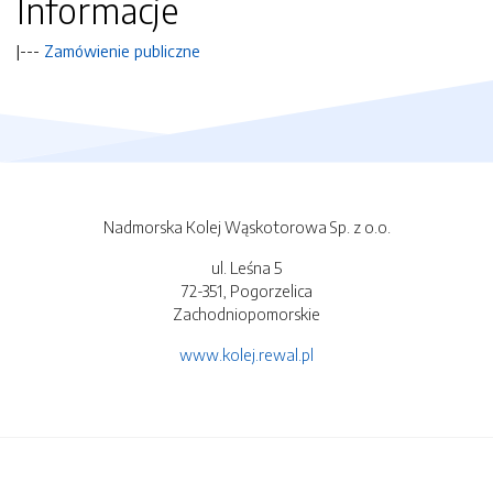
Informacje
|---
Zamówienie publiczne
Nadmorska Kolej Wąskotorowa Sp. z o.o.
ul. Leśna 5
72-351, Pogorzelica
Zachodniopomorskie
www.kolej.rewal.pl