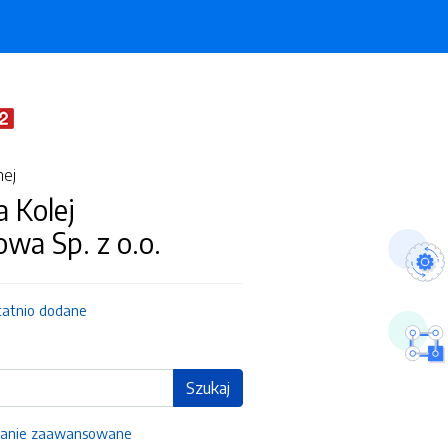
nej
 Kolej
wa Sp. z o.o.
tatnio dodane
Szukaj
anie zaawansowane