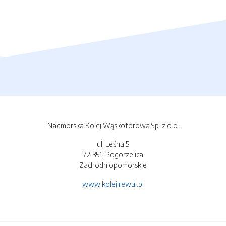
Nadmorska Kolej Wąskotorowa Sp. z o.o.
ul. Leśna 5
72-351, Pogorzelica
Zachodniopomorskie
www.kolej.rewal.pl