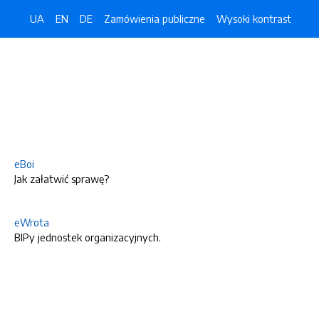
UA
EN
DE
Zamówienia publiczne
Wysoki kontrast
eBoi
Jak załatwić sprawę?
eWrota
BIPy jednostek organizacyjnych.