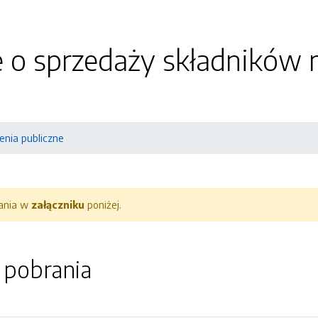
e o sprzedaży składników
nia publiczne
rania w
załączniku
poniżej.
o pobrania