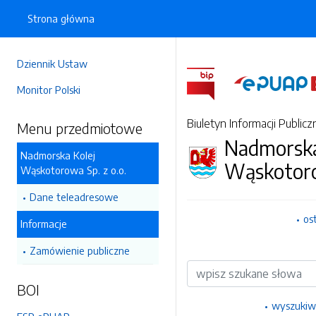
Strona główna
Dziennik Ustaw
Monitor Polski
Biuletyn Informacji Publicz
Menu przedmiotowe
Nadmorska
Nadmorska Kolej
Wąskotoro
Wąskotorowa Sp. z o.o.
Dane teleadresowe
os
Informacje
Zamówienie publiczne
Wyszukiwarka
BOI
wyszukiw