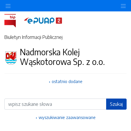
Ukryj/pokaż menu przedmiotowe
Uk
Biuletyn Informacji Publicznej
Nadmorska Kolej
Wąskotorowa Sp. z o.o.
ostatnio dodane
Wyszukiwarka
Szukaj
wyszukiwanie zaawansowane