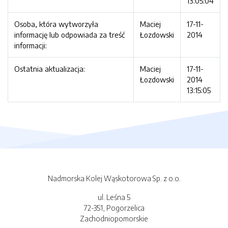
13:05:04
Osoba, która wytworzyła
Maciej
17-11-
informację lub odpowiada za treść
Łozdowski
2014
informacji:
Ostatnia aktualizacja:
Maciej
17-11-
Łozdowski
2014
13:15:05
Nadmorska Kolej Wąskotorowa Sp. z o.o.
ul. Leśna 5
72-351, Pogorzelica
Zachodniopomorskie