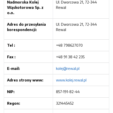
Nadmorska Kolej
Ul. Dworcowa 21, 72-344
Wąskotorowa Sp. z
Rewal
o.o.
Adres do przesyłania
Ul. Dworcowa 21, 72-344
korespondencji:
Rewal
Tel :
+48 798627070
Fax :
+48 91 38 42 235
E-mail:
kolej@rewal.pl
Adres strony www:
www.kolej.rewal.pl
NIP:
857-191-82-44
Regon:
321445452