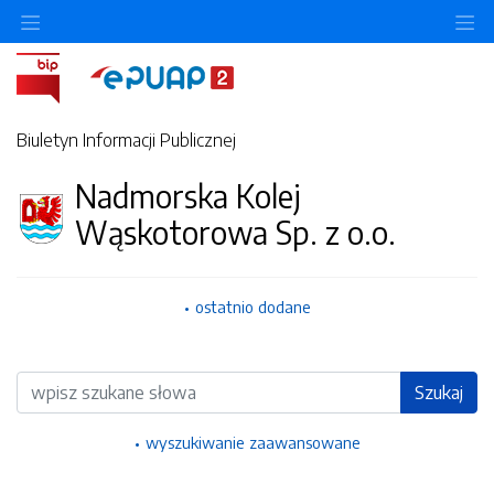
Ukryj/pokaż menu przedmiotowe
Uk
Biuletyn Informacji Publicznej
Nadmorska Kolej
Wąskotorowa Sp. z o.o.
ostatnio dodane
Wyszukiwarka
Szukaj
wyszukiwanie zaawansowane